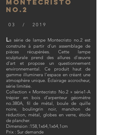
MONTECRISTO
NO.2
03 / 2019
L
a série de lampe Montecristo no.2 est
construite à partir d’un assemblage de
pièces récupérées. Cette lampe
sculpturale prend des allures d’œuvre
d’art et propose un questionnement
environnemental. Ce produit haut de
gamme illuminera l’espace en créant une
atmosphère unique. Éclairage accrocheur,
série limitée.
Collection « Montecristo No.2 » série1-A
trépier en bois d’arpenteur géomètre
no.380A, fil de métal, boule de quille
noire, boulingrin noir, manchon de
réduction, métal, globes en verre, étoile
de plancher.
Dimension :158,1x64,1x64,1cm
Prix : Sur demande