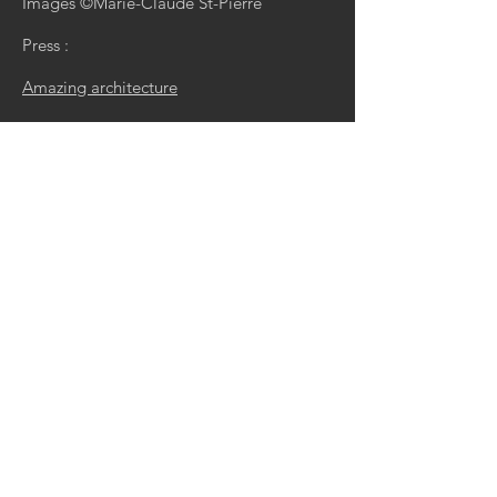
Images ©
Marie-Claude St-Pierre
Press :
Amazing architecture
T +
1 514 349-1114
E-mail:
info@nancyguilmette.com
Montréal
Québec, Canada
CONTACT