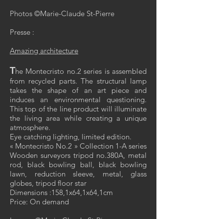
P
hotos
©
Marie-Claude St-Pierre
Presse :
Amazing architecture
T
he Montecristo no.2 series is assembled
from recycled parts. The structural lamp
takes the shape of an art piece and
induces an environmental questioning.
This top of the line product will illuminate
the living area while creating a unique
atmosphere.
Eye catching lighting, limited edition.
« Montecristo No.2 » Collection 1-A series
Wooden surveyors tripod no.380A, metal
rod, black bowling ball, black bowling
lawn, reduction sleeve, metal, glass
globes, tripod floor star
Dimensions :158,1x64,1x64,1cm
Price: On demand