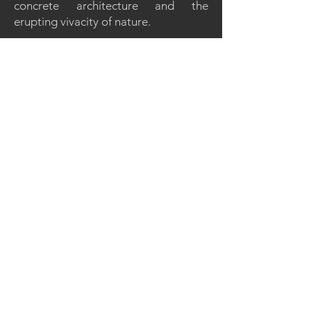
concrete architecture and the
erupting vivacity of nature.
T +
1 514 349-1114
E-mail:
info@nancyguilmette.com
Montréal
Québec, Canada
CONTACT