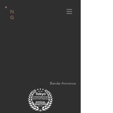
N
G
Bande-Annonce